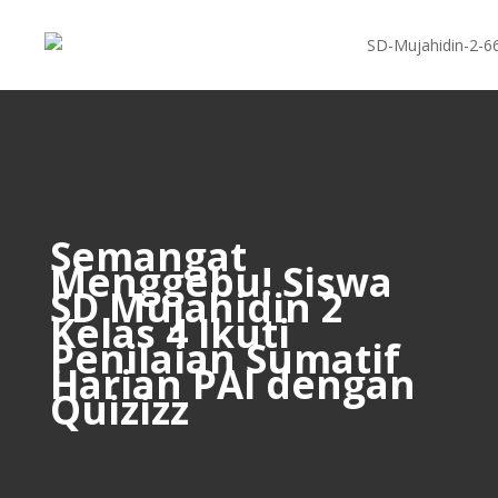
Semangat
Menggebu! Siswa
SD Mujahidin 2
Kelas 4 Ikuti
Penilaian Sumatif
Harian PAI dengan
Quizizz