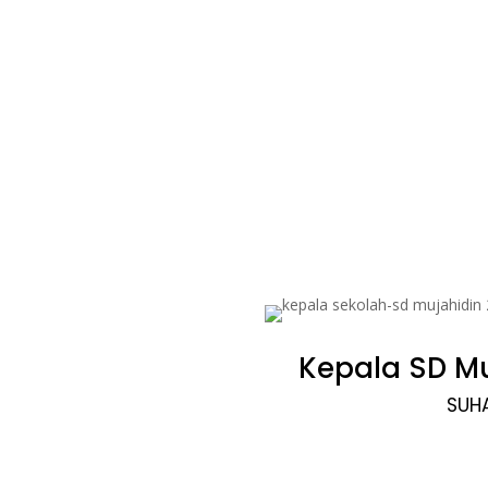
pembinaan umat melalu
pendidikan dan dakwah Isla
Kepala SD M
SUHA