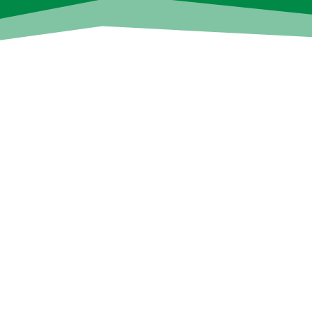
Usdt Casino Id 2026 Review
by
|
Jun 17, 2026
|
Usdt Casino Id 2026 Review Versi mobil
dari kasino dan mesin slot tersedia
berkat teknologi yang mengoptimalkan