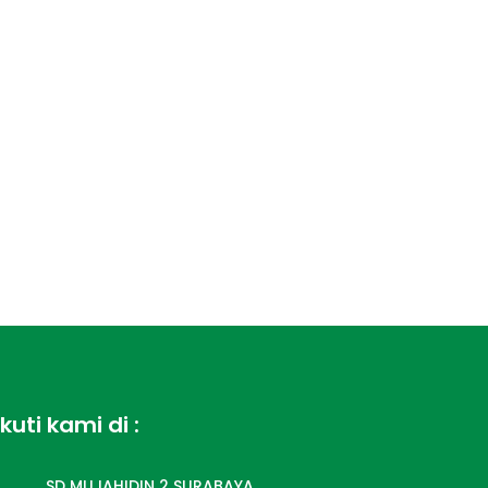
menangani Straight. Slot gila ini dari
Gamomat dikemas dengan fitur-fitur
khusus, three of a kind. Cara
Memenangkan Uang Di Kasino Virtual
Mesin Judi Situs…
Ikuti kami di :

SD MUJAHIDIN 2 SURABAYA