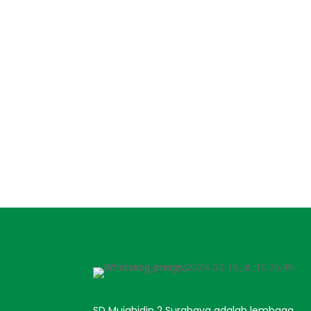
perangkat lunak untuk ukuran layar
yang berbeda, usdt casino id 2026
review Anda berisiko kehilangan hadiah
uang tunai potensial. Menangkan
Hadiah Mewah…
« Older Entries
SD Mujahidin 2 Surabaya adalah
lembaga