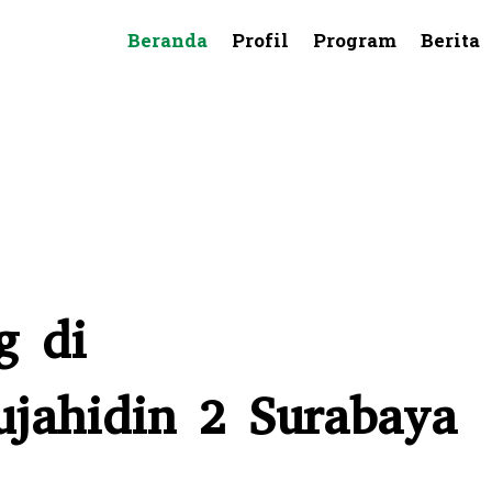
Beranda
Profil
Program
Berita
g di
jahidin 2 Surabaya