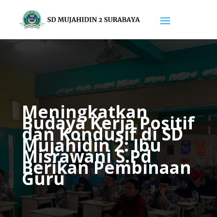
Meningkatkan
Budaya Kerja Positif
dan Kondusif di SD
Mujahidin 2: Ibu
Misrawani S.Pd
Berikan Pembinaan
Guru