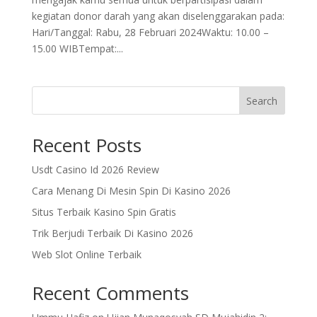
kegiatan donor darah yang akan diselenggarakan pada:
Hari/Tanggal: Rabu, 28 Februari 2024Waktu: 10.00 –
15.00 WIBTempat:...
Search
Recent Posts
Usdt Casino Id 2026 Review
Cara Menang Di Mesin Spin Di Kasino 2026
Situs Terbaik Kasino Spin Gratis
Trik Berjudi Terbaik Di Kasino 2026
Web Slot Online Terbaik
Recent Comments