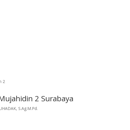
i berbagai macam bidang diantaranya
m serta sosial kemasyarakatan
Mujahidin 2 Surabaya
UHADAK, S.Ag.M.Pd.