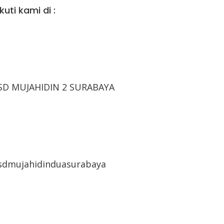
Ikuti kami di :

SD MUJAHIDIN 2 SURABAYA

sdmujahidinduasurabaya
