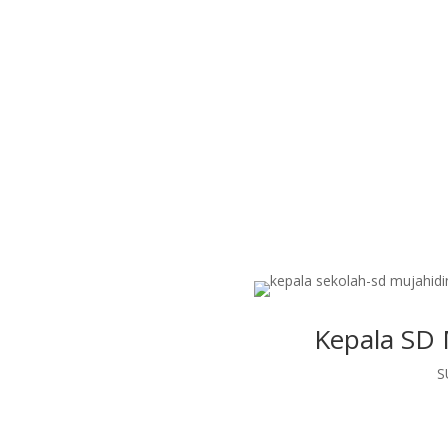
pembinaan umat melalu
pendidikan dan dakwah Isla
Kepala SD 
S
okatuh